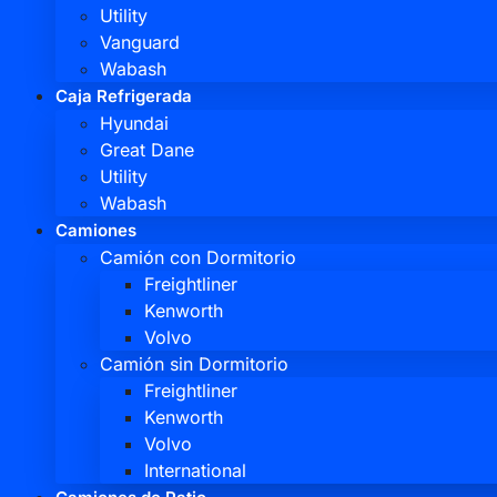
Utility
Vanguard
Wabash
Caja Refrigerada
Hyundai
Great Dane
Utility
Wabash
Camiones
Camión con Dormitorio
Freightliner
Kenworth
Volvo
Camión sin Dormitorio
Freightliner
Kenworth
Volvo
International