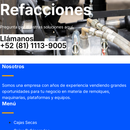
Refacciones
Pregunta por nuestras soluciones aquí
Llámanos
+52 (81) 1113-9005
Nosotros
Somos una empresa con años de experiencia vendiendo grandes
oportunidades para tu negocio en materia de remolques,
maquinarias, plataformas y equipos.
Menú
Cajas Secas