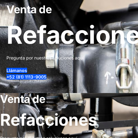
Venta de
Refaccion
Pregunta por nuestras soluciones aquí
Llámanos
+52 (81) 1113-9005
Venta de
Refacciones