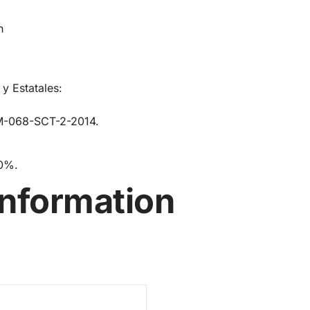
n
y Estatales:
M-068-SCT-2-2014.
00%.
information