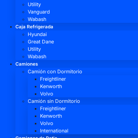
Utility
Vanguard
Wabash
Caja Refrigerada
Hyundai
Great Dane
Utility
Wabash
Camiones
Camión con Dormitorio
Freightliner
Kenworth
Volvo
Camión sin Dormitorio
Freightliner
Kenworth
Volvo
International